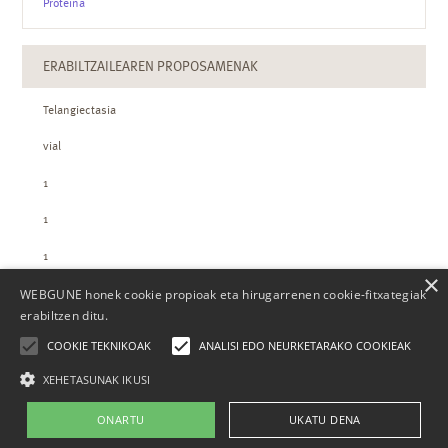
Proteina
ERABILTZAILEAREN PROPOSAMENAK
Telangiectasia
vial
1
1
1
×
WEBGUNE honek cookie propioak eta hirugarrenen cookie-fitxategiak
ZTH-REN KOPURUAK
erabiltzen ditu.
COOKIE TEKNIKOAK
ANALISI EDO NEURKETARAKO COOKIEAK
XEHETASUNAK IKUSI
ONARTU
UKATU DENA