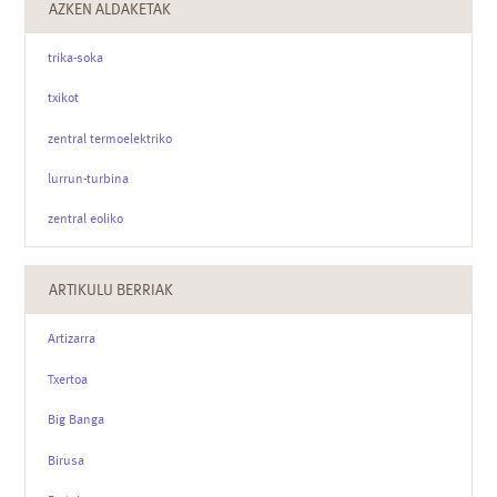
AZKEN ALDAKETAK
trika-soka
txikot
zentral termoelektriko
lurrun-turbina
zentral eoliko
ARTIKULU BERRIAK
Artizarra
Txertoa
Big Banga
Birusa