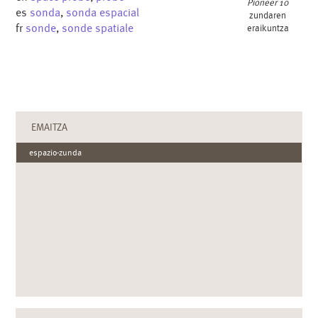
Pioneer 10
es
sonda
,
sonda espacial
zundaren
fr
sonde
,
sonde spatiale
eraikuntza
EMAITZA
espazio-zunda