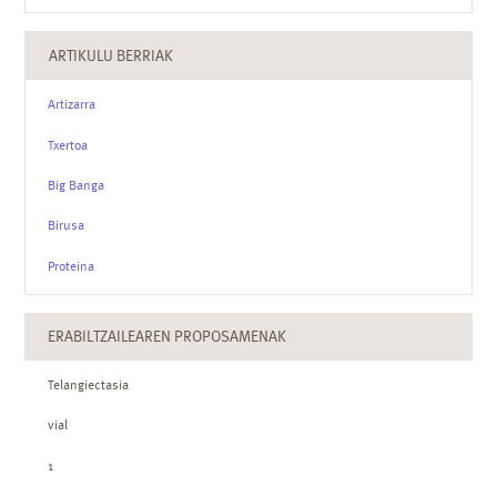
ARTIKULU BERRIAK
Artizarra
Txertoa
Big Banga
Birusa
Proteina
ERABILTZAILEAREN PROPOSAMENAK
Telangiectasia
vial
1