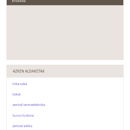
erroseola
AZKEN ALDAKETAK
trika-soka
txikot
zentral termoelektriko
lurrun-turbina
zentral eoliko