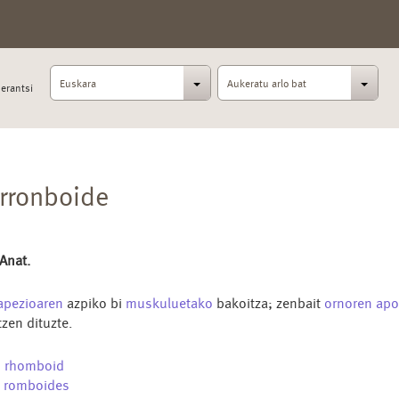
Euskara
Aukeratu arlo bat
erantsi
rronboide
 Anat.
apezioaren
azpiko bi
muskuluetako
bakoitza; zenbait
ornoren
apo
tzen dituzte.
n
rhomboid
s
romboides