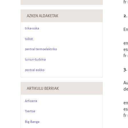
fr
2.
AZKEN ALDAKETAK
trika-soka
Er
txikot
e
e
zentral termoelektriko
fr
lurrun-turbina
3.
zentral eoliko
Au
ARTIKULU BERRIAK
de
Artizarra
e
e
Txertoa
fr
Big Banga