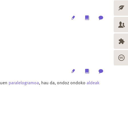
Edit
Multimedia
Archive
Edit
Multimedia
Archive
duen
paralelogramoa
, hau da, ondoz ondoko
aldeak