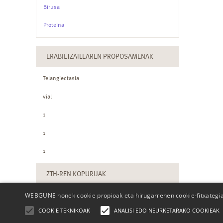
Birusa
Proteina
ERABILTZAILEAREN PROPOSAMENAK
Telangiectasia
vial
1
1
1
ZTH-REN KOPURUAK
WEBGUNE honek cookie propioak eta hirugarrenen cookie-fitxategiak
COOKIE TEKNIKOAK
ANALISI EDO NEURKETARAKO COOKIEAK