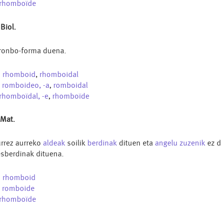
rhomboïde
 Biol.
ronbo-forma duena.
n
rhomboid
,
rhomboidal
s
romboideo, -a
,
romboidal
rhomboïdal, -e
,
rhomboïde
 Mat.
rrez aurreko
aldeak
soilik
berdinak
dituen eta
angelu
zuzenik
ez 
sberdinak dituena.
n
rhomboid
s
romboide
rhomboïde