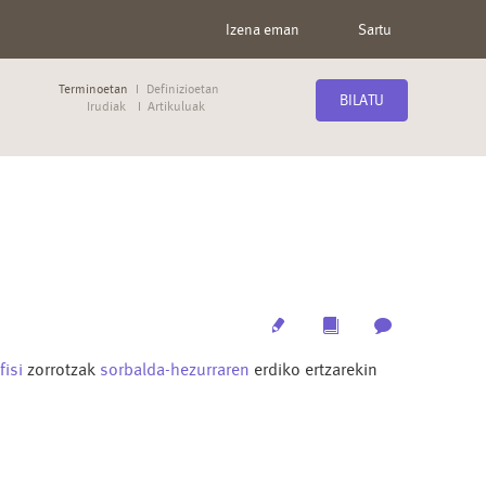
Izena eman
Sartu
Terminoetan
Definizioetan
BILATU
Irudiak
Artikuluak
Edit
Multimedia
Archive
fisi
zorrotzak
sorbalda-hezurraren
erdiko ertzarekin