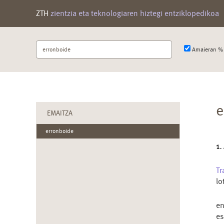
ZTH
zientzia eta teknologiaren hiztegi entziklopedikoa
Bilatu
Amaieran % 
terminoa
e
EMAITZA
erronboide
1.
Tr
lo
e
e