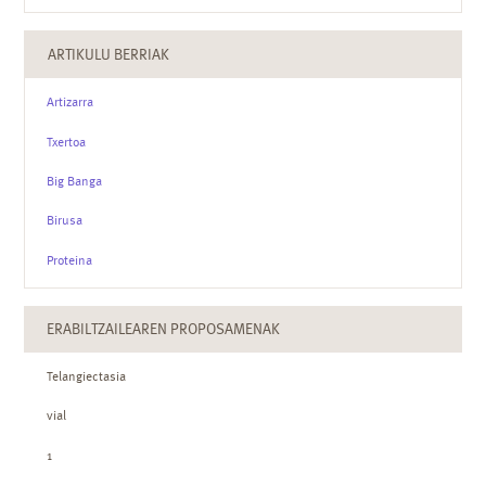
ARTIKULU BERRIAK
Artizarra
Txertoa
Big Banga
Birusa
Proteina
ERABILTZAILEAREN PROPOSAMENAK
Telangiectasia
vial
1