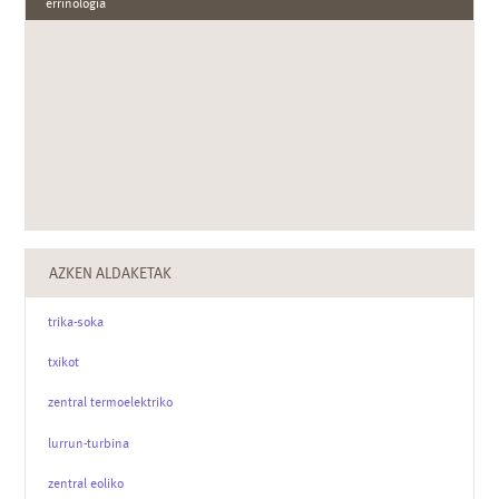
errinologia
AZKEN ALDAKETAK
trika-soka
txikot
zentral termoelektriko
lurrun-turbina
zentral eoliko