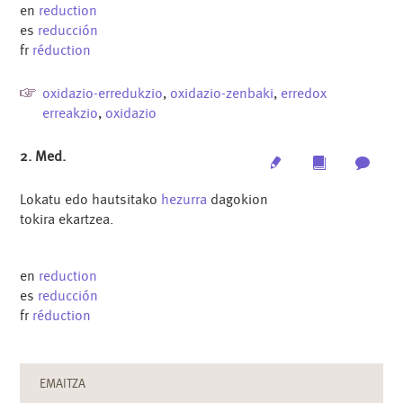
en
reduction
es
reducción
fr
réduction
oxidazio-erredukzio
,
oxidazio-zenbaki
,
erredox
erreakzio
,
oxidazio
2. Med.
Edit
Multimedia
Archi
Lokatu edo hautsitako
hezurra
dagokion
tokira ekartzea.
en
reduction
es
reducción
fr
réduction
EMAITZA