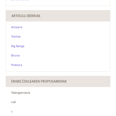
ARTIKULU BERRIAK
Artizarra
Txertoa
Big Banga
Birusa
Proteina
ERABILTZAILEAREN PROPOSAMENAK
Telangiectasia
vial
1