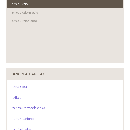
erredukzio
erredukzio-erlazio
erredukzionismo
AZKEN ALDAKETAK
trika-soka
txikot
zentral termoelektriko
lurrun-turbina
zentral eoliko