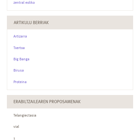
zentral eoliko
ARTIKULU BERRIAK
Artizarra
Txertoa
Big Banga
Birusa
Proteina
ERABILTZAILEAREN PROPOSAMENAK
Telangiectasia
vial
1