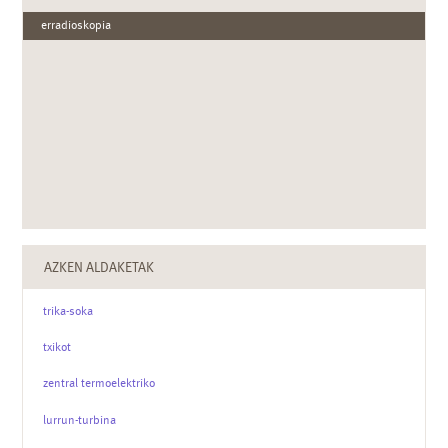
erradioskopia
AZKEN ALDAKETAK
trika-soka
txikot
zentral termoelektriko
lurrun-turbina