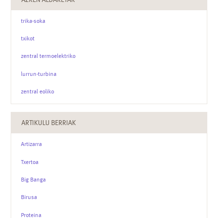
trika-soka
txikot
zentral termoelektriko
lurrun-turbina
zentral eoliko
ARTIKULU BERRIAK
Artizarra
Txertoa
Big Banga
Birusa
Proteina