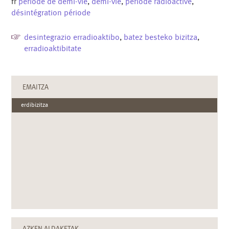
fr
période de demi-vie
,
demi-vie
,
période radioactive
,
désintégration période
desintegrazio erradioaktibo
,
batez besteko bizitza
,
erradioaktibitate
EMAITZA
erdibizitza
AZKEN ALDAKETAK