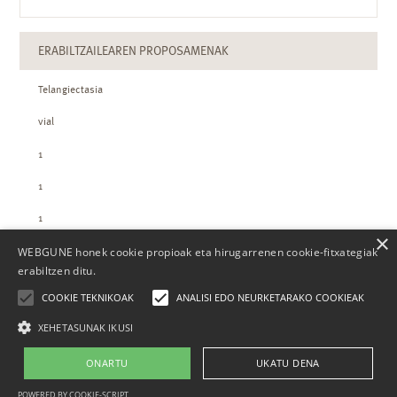
ERABILTZAILEAREN PROPOSAMENAK
Telangiectasia
vial
1
1
1
×
WEBGUNE honek cookie propioak eta hirugarrenen cookie-fitxategiak
ZTH-REN KOPURUAK
erabiltzen ditu.
COOKIE TEKNIKOAK
ANALISI EDO NEURKETARAKO COOKIEAK
XEHETASUNAK IKUSI
ONARTU
UKATU DENA
Nor gara
Kontaktua
Laguntza
Lege-oharra
POWERED BY COOKIE-SCRIPT