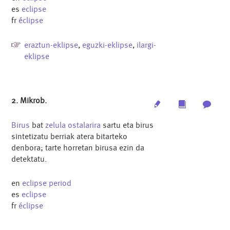
es
eclipse
fr
éclipse
eraztun-eklipse
,
eguzki-eklipse
,
ilargi-
eklipse
2. Mikrob.
Edit
Multimedia
Archi
Birus
bat
zelula
ostalarira
sartu eta birus
sintetizatu berriak atera bitarteko
denbora; tarte horretan birusa ezin da
detektatu.
en
eclipse period
es
eclipse
fr
éclipse