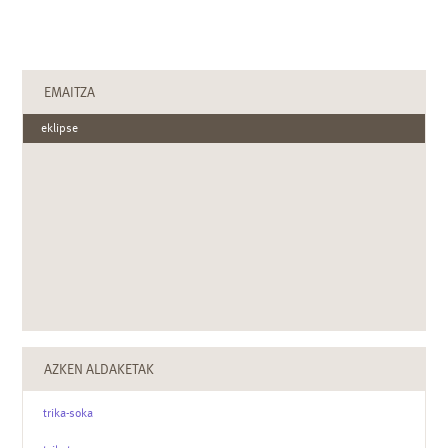
EMAITZA
eklipse
AZKEN ALDAKETAK
trika-soka