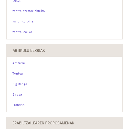
txikot
zentral termoelektriko
lurrun-turbina
zentral eoliko
ARTIKULU BERRIAK
Artizarra
Txertoa
Big Banga
Birusa
Proteina
ERABILTZAILEAREN PROPOSAMENAK