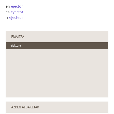
en
ejector
es
eyector
fr
éjecteur
EMAITZA
eiektore
AZKEN ALDAKETAK