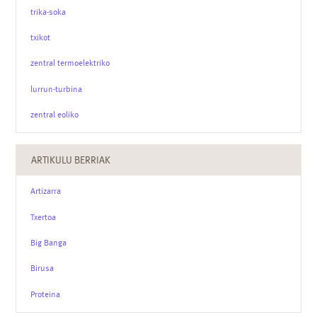
trika-soka
txikot
zentral termoelektriko
lurrun-turbina
zentral eoliko
ARTIKULU BERRIAK
Artizarra
Txertoa
Big Banga
Birusa
Proteina