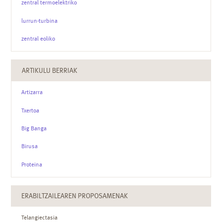
zentral termoelektriko
lurrun-turbina
zentral eoliko
ARTIKULU BERRIAK
Artizarra
Txertoa
Big Banga
Birusa
Proteina
ERABILTZAILEAREN PROPOSAMENAK
Telangiectasia