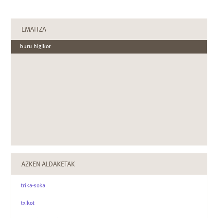
EMAITZA
buru higikor
AZKEN ALDAKETAK
trika-soka
txikot