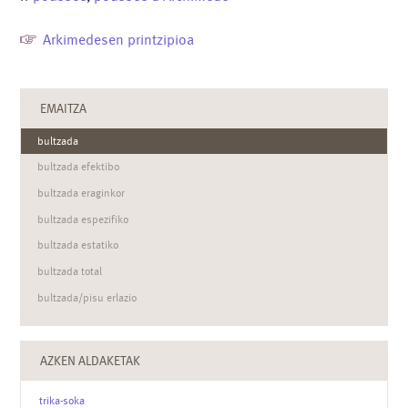
Arkimedesen printzipioa
EMAITZA
bultzada
bultzada efektibo
bultzada eraginkor
bultzada espezifiko
bultzada estatiko
bultzada total
bultzada/pisu erlazio
bultzada-inbertsore
bultzada-potentzia
AZKEN ALDAKETAK
bultzadaren zentro
trika-soka