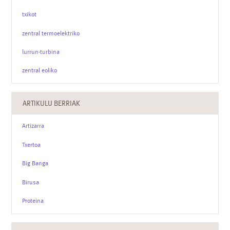
txikot
zentral termoelektriko
lurrun-turbina
zentral eoliko
ARTIKULU BERRIAK
Artizarra
Txertoa
Big Banga
Birusa
Proteina