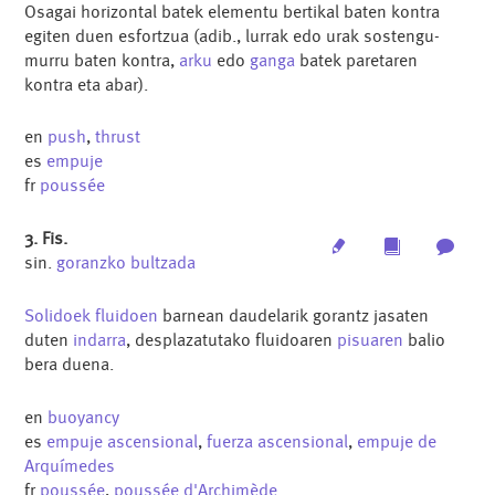
Osagai horizontal batek elementu bertikal baten kontra
egiten duen esfortzua (adib., lurrak edo urak sostengu-
murru baten kontra,
arku
edo
ganga
batek paretaren
kontra eta abar).
en
push
,
thrust
es
empuje
fr
poussée
3. Fis.
Edit
Multimedia
Archi
sin.
goranzko bultzada
Solidoek
fluidoen
barnean daudelarik gorantz jasaten
duten
indarra
, desplazatutako fluidoaren
pisuaren
balio
bera duena.
en
buoyancy
es
empuje ascensional
,
fuerza ascensional
,
empuje de
Arquímedes
fr
poussée
,
poussée d'Archimède