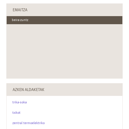
EMAITZA
beira-zuntz
AZKEN ALDAKETAK
trika-soka
txikot
zentral termoelektriko