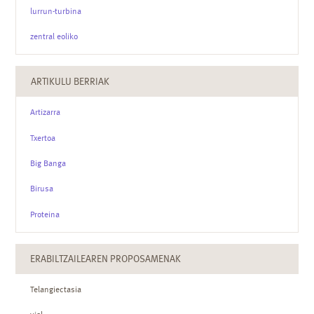
lurrun-turbina
zentral eoliko
ARTIKULU BERRIAK
Artizarra
Txertoa
Big Banga
Birusa
Proteina
ERABILTZAILEAREN PROPOSAMENAK
Telangiectasia