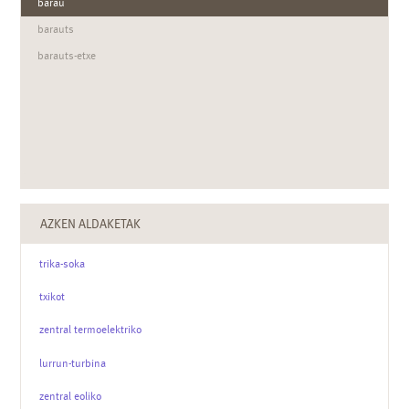
barau
barauts
barauts-etxe
AZKEN ALDAKETAK
trika-soka
txikot
zentral termoelektriko
lurrun-turbina
zentral eoliko