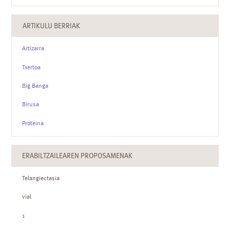
ARTIKULU BERRIAK
Artizarra
Txertoa
Big Banga
Birusa
Proteina
ERABILTZAILEAREN PROPOSAMENAK
Telangiectasia
vial
1