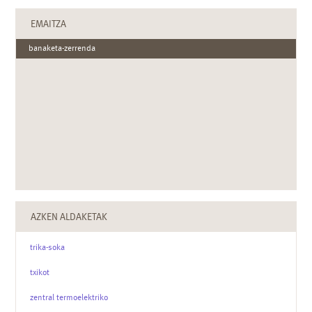
EMAITZA
banaketa-zerrenda
AZKEN ALDAKETAK
trika-soka
txikot
zentral termoelektriko