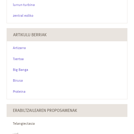
lurrun-turbina
zentral eoliko
ARTIKULU BERRIAK
Artizarra
Txertoa
Big Banga
Birusa
Proteina
ERABILTZAILEAREN PROPOSAMENAK
Telangiectasia