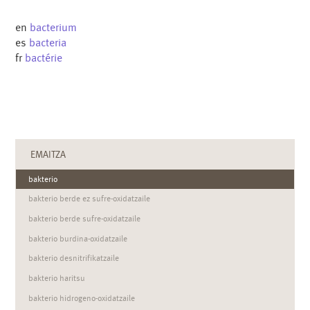
en
bacterium
es
bacteria
fr
bactérie
EMAITZA
bakterio
bakterio berde ez sufre-oxidatzaile
bakterio berde sufre-oxidatzaile
bakterio burdina-oxidatzaile
bakterio desnitrifikatzaile
bakterio haritsu
bakterio hidrogeno-oxidatzaile