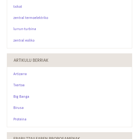
txikot
zentral termoelektriko
lurrun-turbina
zentral eoliko
ARTIKULU BERRIAK
Artizarra
Txertoa
Big Banga
Birusa
Proteina
ERABILTZAILEAREN PROPOSAMENAK