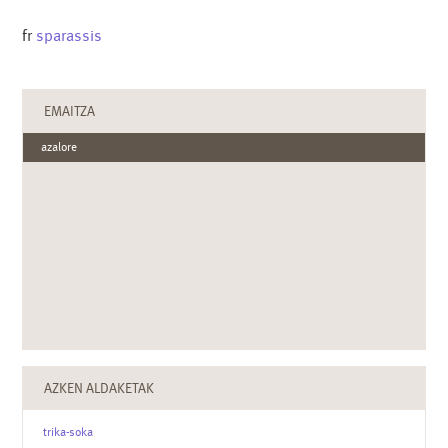
fr
sparassis
EMAITZA
azalore
AZKEN ALDAKETAK
trika-soka