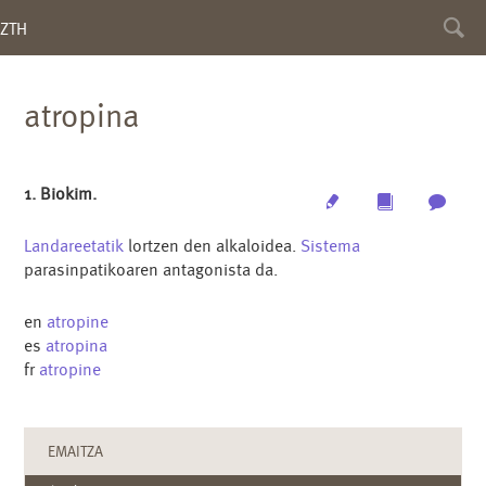
Toggl
ZTH
searc
atropina
1. Biokim.
Edit
Multimedia
Archi
Landareetatik
lortzen den alkaloidea.
Sistema
parasinpatikoaren antagonista da.
en
atropine
es
atropina
fr
atropine
EMAITZA