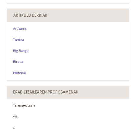
ARTIKULU BERRIAK
Artizarra
Txertoa
Big Banga
Birusa
Proteina
ERABILTZAILEAREN PROPOSAMENAK
Telangiectasia
vial
1