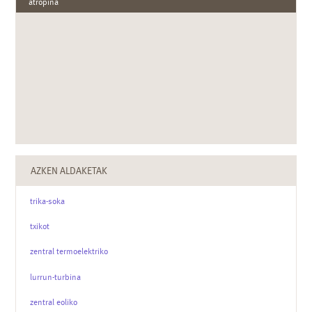
atropina
AZKEN ALDAKETAK
trika-soka
txikot
zentral termoelektriko
lurrun-turbina
zentral eoliko