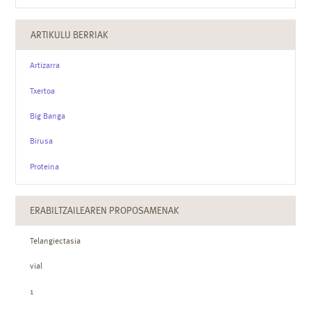
ARTIKULU BERRIAK
Artizarra
Txertoa
Big Banga
Birusa
Proteina
ERABILTZAILEAREN PROPOSAMENAK
Telangiectasia
vial
1