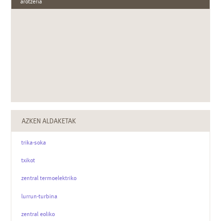
arotzeria
AZKEN ALDAKETAK
trika-soka
txikot
zentral termoelektriko
lurrun-turbina
zentral eoliko