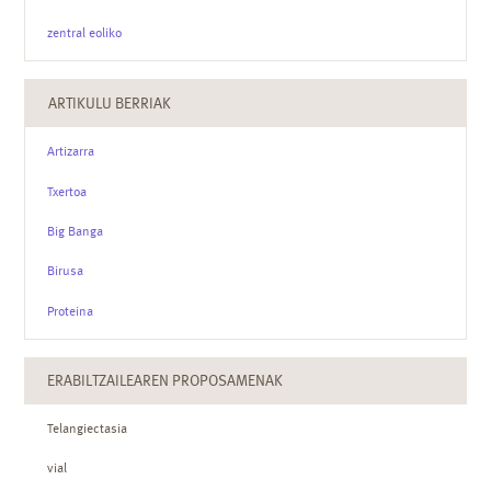
zentral eoliko
ARTIKULU BERRIAK
Artizarra
Txertoa
Big Banga
Birusa
Proteina
ERABILTZAILEAREN PROPOSAMENAK
Telangiectasia
vial