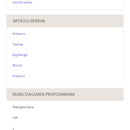
zentral eoliko
ARTIKULU BERRIAK
Artizarra
Txertoa
Big Banga
Birusa
Proteina
ERABILTZAILEAREN PROPOSAMENAK
Telangiectasia
vial
1