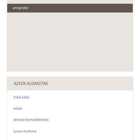
antiprotoi
AZKEN ALDAKETAK
trika-soka
txikot
zentral termoelektriko
lurrun-turbina