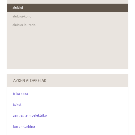
alubioi
alubioi-kono
alubioi-lautada
AZKEN ALDAKETAK
trika-soka
txikot
zentral termoelektriko
lurrun-turbina