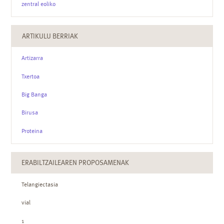
zentral eoliko
ARTIKULU BERRIAK
Artizarra
Txertoa
Big Banga
Birusa
Proteina
ERABILTZAILEAREN PROPOSAMENAK
Telangiectasia
vial
1