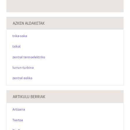
AZKEN ALDAKETAK
trika-soka
txikot
zentral termoelektriko
lurrun-turbina
zentral eoliko
ARTIKULU BERRIAK
Artizarra
Txertoa