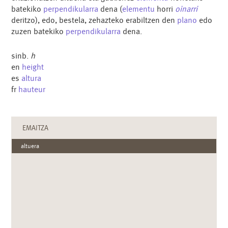
batekiko
perpendikularra
dena (
elementu
horri
oinarri
deritzo), edo, bestela, zehazteko erabiltzen den
plano
edo
zuzen batekiko
perpendikularra
dena.
sinb.
h
en
height
es
altura
fr
hauteur
EMAITZA
altuera