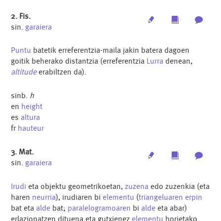
2. Fis.
Edit
Multimedia
Archi
sin.
garaiera
Puntu
batetik erreferentzia-maila jakin batera dagoen
goitik beherako distantzia (erreferentzia
Lurra
denean,
altitude
erabiltzen da).
sinb.
h
en
height
es
altura
fr
hauteur
3. Mat.
Edit
Multimedia
Archi
sin.
garaiera
Irudi
eta objektu geometrikoetan,
zuzena
edo zuzenkia (eta
haren
neurria
), irudiaren bi
elementu
(
triangeluaren
erpin
bat eta
alde
bat;
paralelogramoaren
bi
alde
eta abar)
erlazionatzen dituena eta gutxienez
elementu
horietako