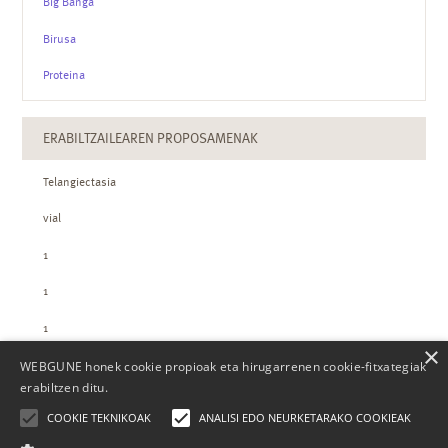
Big Banga
Birusa
Proteina
ERABILTZAILEAREN PROPOSAMENAK
Telangiectasia
vial
1
1
1
×
WEBGUNE honek cookie propioak eta hirugarrenen cookie-fitxategiak
ZTH-REN KOPURUAK
erabiltzen ditu.
COOKIE TEKNIKOAK
ANALISI EDO NEURKETARAKO COOKIEAK