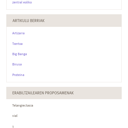
zentral eoliko
ARTIKULU BERRIAK
Artizarra
Txertoa
Big Banga
Birusa
Proteina
ERABILTZAILEAREN PROPOSAMENAK
Telangiectasia
vial
1