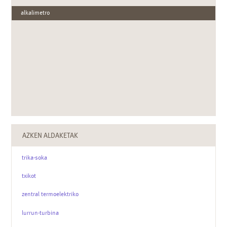
alkalimetro
AZKEN ALDAKETAK
trika-soka
txikot
zentral termoelektriko
lurrun-turbina