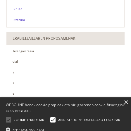
Birusa
Proteina
ERABILTZAILEAREN PROPOSAMENAK
Telangiectasia
vial
1
1
1
×
WEBGUNE honek cookie propioak eta hirugarrenen cookie-fitxategiak
ZTH-REN KOPURUAK
erabiltzen ditu.
COOKIE TEKNIKOAK
ANALISI EDO NEURKETARAKO COOKIEAK
XEHETASUNAK IKUSI