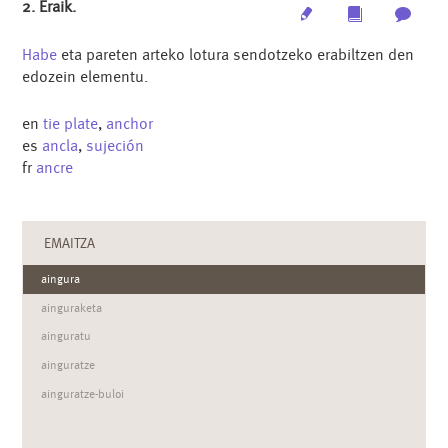
2. Eraik.
Edit
Multimedia
Archi
Habe
eta pareten arteko lotura sendotzeko erabiltzen den
edozein elementu.
en
tie plate
,
anchor
es
ancla
,
sujeción
fr
ancre
EMAITZA
aingura
ainguraketa
ainguratu
ainguratze
ainguratze-buloi