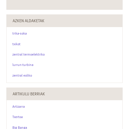
AZKEN ALDAKETAK
trika-soka
txikot
zentral termoelektriko
lurrun-turbina
zentral eoliko
ARTIKULU BERRIAK
Artizarra
Txertoa
Big Banga