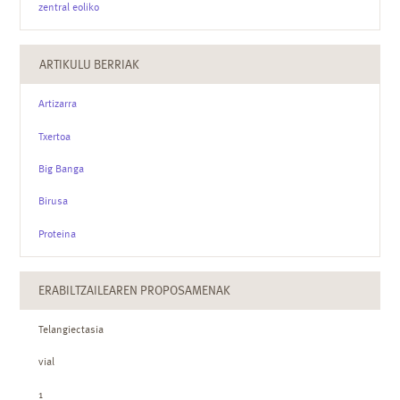
zentral eoliko
ARTIKULU BERRIAK
Artizarra
Txertoa
Big Banga
Birusa
Proteina
ERABILTZAILEAREN PROPOSAMENAK
Telangiectasia
vial
1