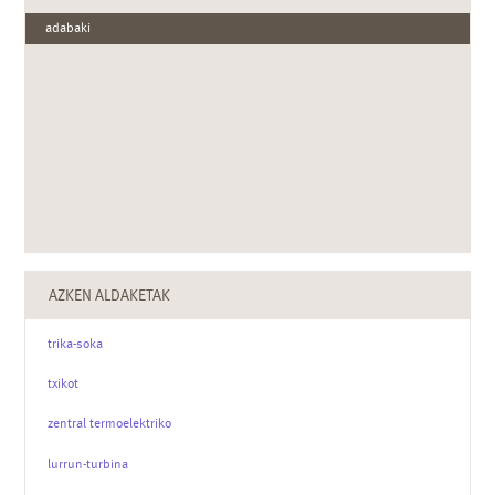
adabaki
AZKEN ALDAKETAK
trika-soka
txikot
zentral termoelektriko
lurrun-turbina