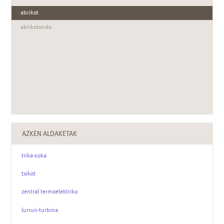
abrikot
abrikotondo
AZKEN ALDAKETAK
trika-soka
txikot
zentral termoelektriko
lurrun-turbina