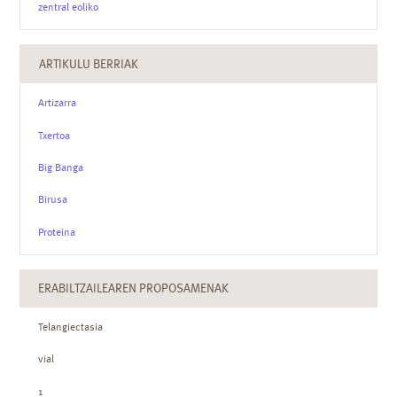
zentral eoliko
ARTIKULU BERRIAK
Artizarra
Txertoa
Big Banga
Birusa
Proteina
ERABILTZAILEAREN PROPOSAMENAK
Telangiectasia
vial
1