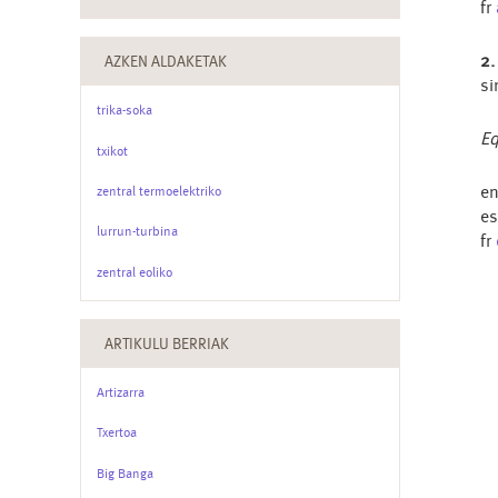
fr
2.
AZKEN ALDAKETAK
si
trika-soka
Eq
txikot
e
zentral termoelektriko
e
lurrun-turbina
fr
zentral eoliko
ARTIKULU BERRIAK
Artizarra
Txertoa
Big Banga