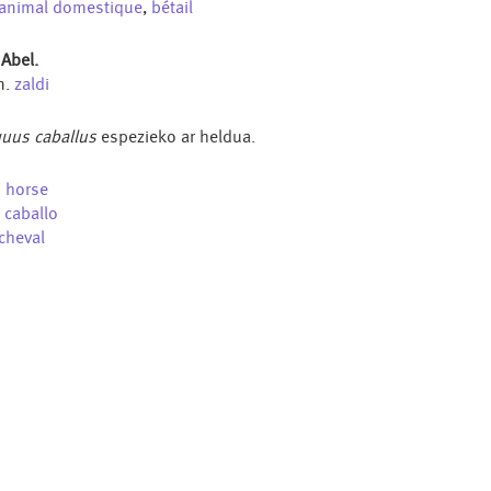
animal domestique
,
bétail
 Abel.
n.
zaldi
uus caballus
espezieko ar heldua.
n
horse
s
caballo
cheval