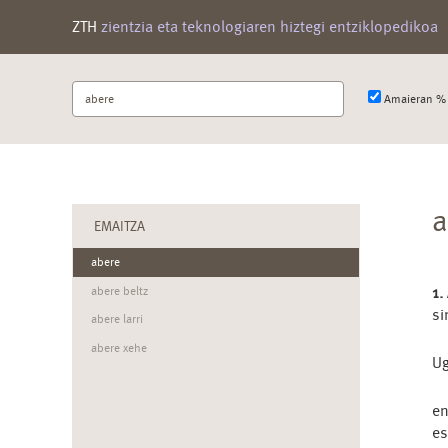
ZTH
zientzia eta teknologiaren hiztegi entziklopedikoa
Bilatu
Amaieran % 
terminoa
a
EMAITZA
abere
1.
abere beltz
si
abere larri
abere xehe
Ug
e
e