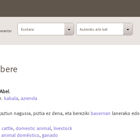
Euskara
Aukeratu arlo bat
erantsi
bere
 Abel.
n.
kabala
,
azienda
aztun nagusia, piztia ez dena, eta bereziki
baserrian
lanerako edo 
n
cattle
,
domestic animal
,
livestock
s
animal doméstico
,
ganado