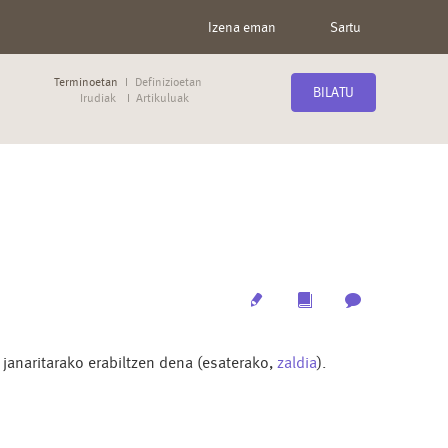
Izena eman
Sartu
Terminoetan
Definizioetan
BILATU
Irudiak
Artikuluak
Edit
Multimedia
Archive
janaritarako erabiltzen dena (esaterako,
zaldia
).