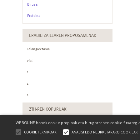
Birusa
Proteina
ERABILTZAILEAREN PROPOSAMENAK
Telangiectasia
vial
1
1
1
ZTH-REN KOPURUAK
WEBGUNE honek cookie propioak eta hirugarrenen cookie-fitxategiak
COOKIE TEKNIKOAK
ANALISI EDO NEURKETARAKO COOKIEAK