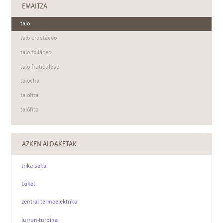
EMAITZA
talo
talo crustáceo
talo foliáceo
talo fruticuloso
talocha
talofita
talófito
talón
AZKEN ALDAKETAK
trika-soka
txikot
zentral termoelektriko
lurrun-turbina