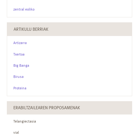
zentral eoliko
ARTIKULU BERRIAK
Artizarra
Txertoa
Big Banga
Birusa
Proteina
ERABILTZAILEAREN PROPOSAMENAK
Telangiectasia
vial