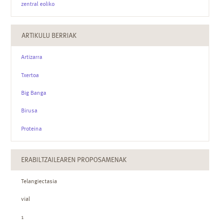
zentral eoliko
ARTIKULU BERRIAK
Artizarra
Txertoa
Big Banga
Birusa
Proteina
ERABILTZAILEAREN PROPOSAMENAK
Telangiectasia
vial
1