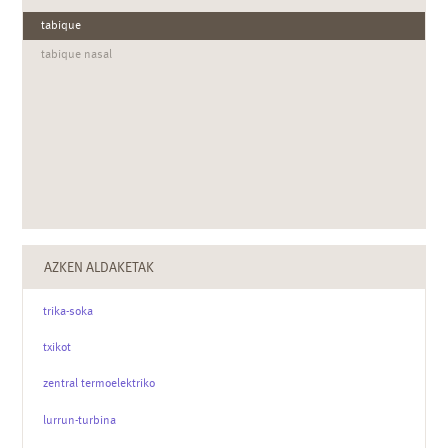
tabique
tabique nasal
AZKEN ALDAKETAK
trika-soka
txikot
zentral termoelektriko
lurrun-turbina