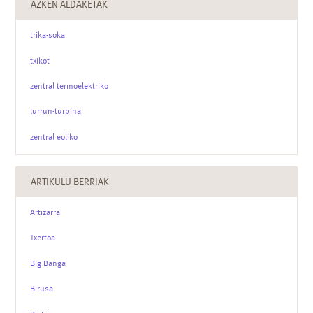
AZKEN ALDAKETAK
trika-soka
txikot
zentral termoelektriko
lurrun-turbina
zentral eoliko
ARTIKULU BERRIAK
Artizarra
Txertoa
Big Banga
Birusa