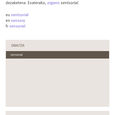
dezaketena. Esaterako,
organo
sentsorial
.
eu
sentsorial
en
sensory
fr
sensoriel
EMAITZA
sensorial