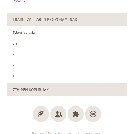
Proteina
ERABILTZAILEAREN PROPOSAMENAK
Telangiectasia
vial
1
1
1
ZTH-REN KOPURUAK
Nor gara
Kontaktua
Laguntza
Lege-oharra