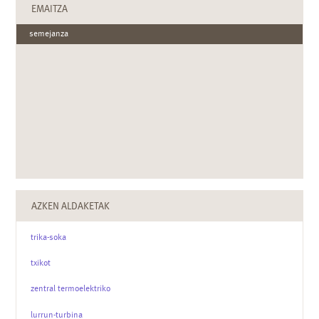
EMAITZA
semejanza
AZKEN ALDAKETAK
trika-soka
txikot
zentral termoelektriko
lurrun-turbina