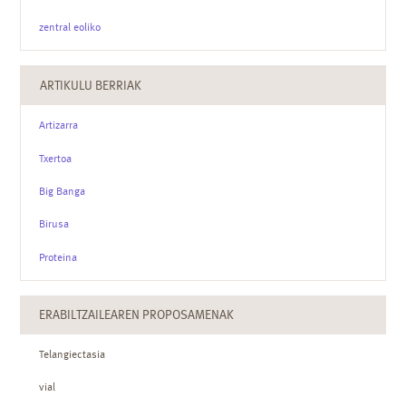
zentral eoliko
ARTIKULU BERRIAK
Artizarra
Txertoa
Big Banga
Birusa
Proteina
ERABILTZAILEAREN PROPOSAMENAK
Telangiectasia
vial