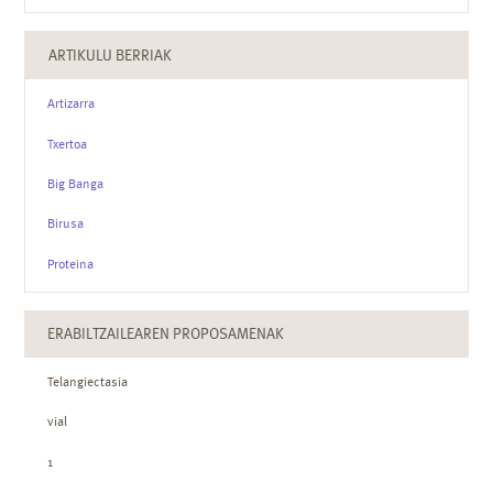
ARTIKULU BERRIAK
Artizarra
Txertoa
Big Banga
Birusa
Proteina
ERABILTZAILEAREN PROPOSAMENAK
Telangiectasia
vial
1