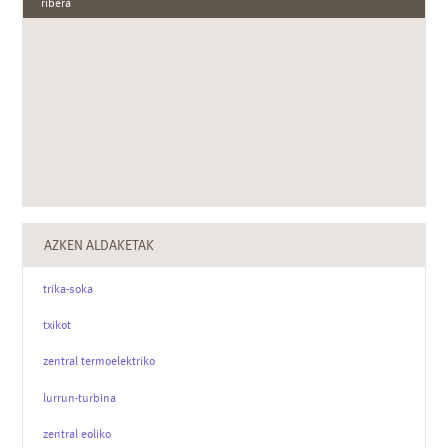
ribera
AZKEN ALDAKETAK
trika-soka
txikot
zentral termoelektriko
lurrun-turbina
zentral eoliko