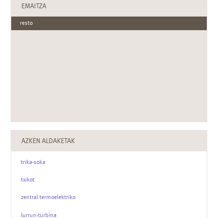
EMAITZA
resto
AZKEN ALDAKETAK
trika-soka
txikot
zentral termoelektriko
lurrun-turbina