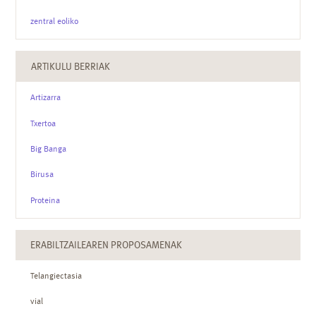
zentral eoliko
ARTIKULU BERRIAK
Artizarra
Txertoa
Big Banga
Birusa
Proteina
ERABILTZAILEAREN PROPOSAMENAK
Telangiectasia
vial