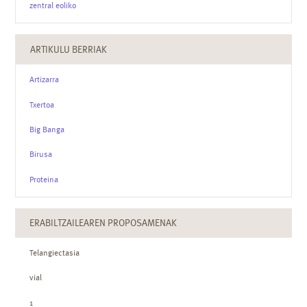
zentral eoliko
ARTIKULU BERRIAK
Artizarra
Txertoa
Big Banga
Birusa
Proteina
ERABILTZAILEAREN PROPOSAMENAK
Telangiectasia
vial
1