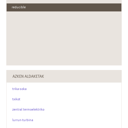
reducible
AZKEN ALDAKETAK
trika-soka
txikot
zentral termoelektriko
lurrun-turbina