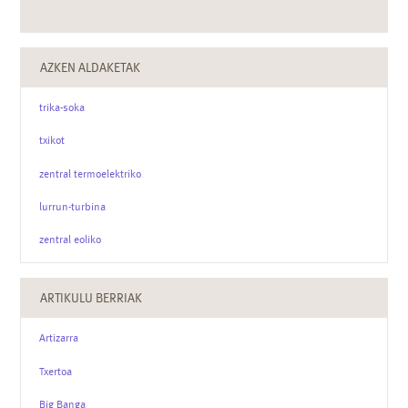
AZKEN ALDAKETAK
trika-soka
txikot
zentral termoelektriko
lurrun-turbina
zentral eoliko
ARTIKULU BERRIAK
Artizarra
Txertoa
Big Banga