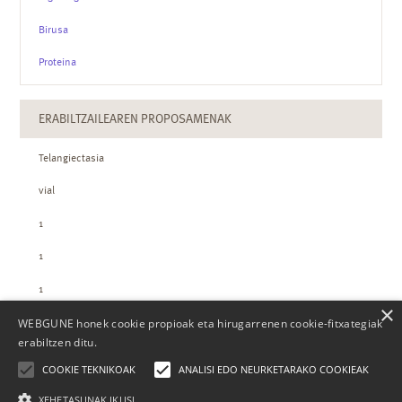
Birusa
Proteina
ERABILTZAILEAREN PROPOSAMENAK
Telangiectasia
vial
1
1
1
×
WEBGUNE honek cookie propioak eta hirugarrenen cookie-fitxategiak
ZTH-REN KOPURUAK
erabiltzen ditu.
COOKIE TEKNIKOAK
ANALISI EDO NEURKETARAKO COOKIEAK
XEHETASUNAK IKUSI