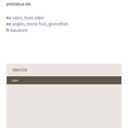
preziatua da.
eu
zapo
,
itsas zapo
en
angler
,
monk fish
,
goosefish
fr
baudroie
EMAITZA
rape