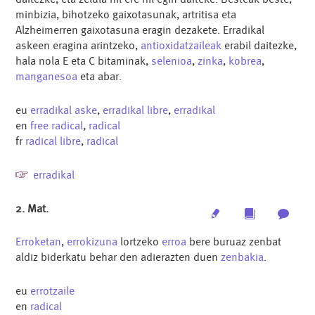
minbizia, bihotzeko gaixotasunak, artritisa eta
Alzheimerren gaixotasuna eragin dezakete. Erradikal
askeen eragina arintzeko,
antioxidatzaileak
erabil daitezke,
hala nola E eta C bitaminak,
selenioa
,
zinka
,
kobrea
,
manganesoa
eta abar.
eu
erradikal aske
,
erradikal libre
,
erradikal
en
free radical
,
radical
fr
radical libre
,
radical
erradikal
2. Mat.
Edit
Multimedia
Archi
Erroketan
,
errokizuna
lortzeko
erroa
bere buruaz zenbat
aldiz biderkatu behar den adierazten duen
zenbakia
.
eu
errotzaile
en
radical