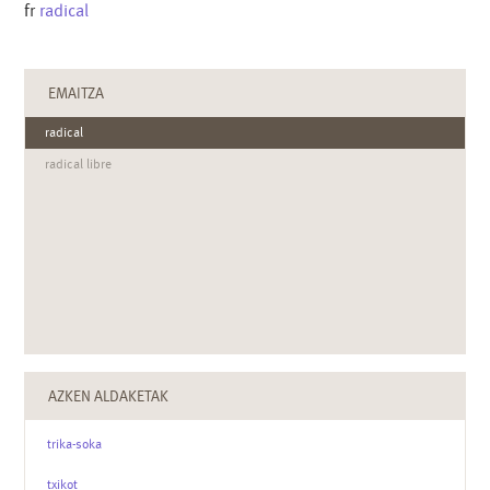
fr
radical
EMAITZA
radical
radical libre
AZKEN ALDAKETAK
trika-soka
txikot