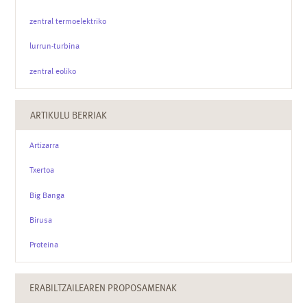
zentral termoelektriko
lurrun-turbina
zentral eoliko
ARTIKULU BERRIAK
Artizarra
Txertoa
Big Banga
Birusa
Proteina
ERABILTZAILEAREN PROPOSAMENAK