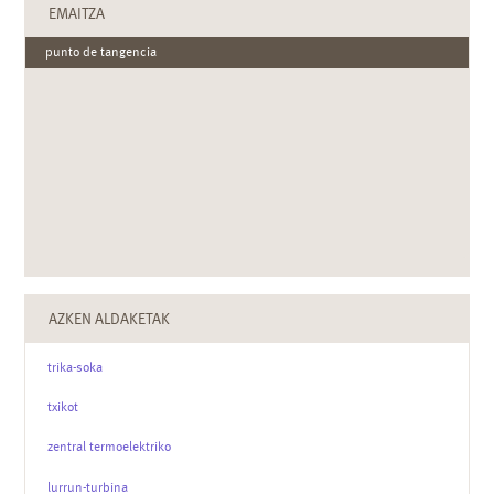
EMAITZA
punto de tangencia
AZKEN ALDAKETAK
trika-soka
txikot
zentral termoelektriko
lurrun-turbina