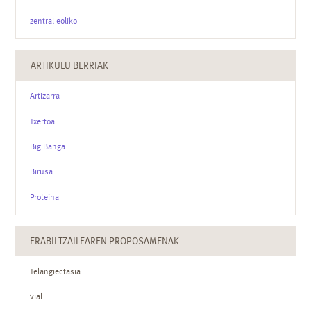
zentral eoliko
ARTIKULU BERRIAK
Artizarra
Txertoa
Big Banga
Birusa
Proteina
ERABILTZAILEAREN PROPOSAMENAK
Telangiectasia
vial