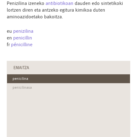
Penizilina izeneko
antibiotikoan
dauden edo sintetikoki
lortzen diren eta antzeko egitura kimikoa duten
aminoazidoetako bakoitza.
eu
penizilina
en
penicillin
fr
pénicilline
EMAITZA
penicilina
penicilinasa