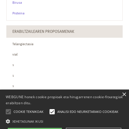
Birusa
Proteina
ERABILTZAILEAREN PROPOSAMENAK
Telangiectasia
vial
1
1
1
×
WEBGUNE honek cookie propioak eta hirugarrenen cookie-fitxategiak
ZTH-REN KOPURUAK
erabiltzen ditu.
COOKIE TEKNIKOAK
ANALISI EDO NEURKETARAKO COOKIEAK
XEHETASUNAK IKUSI