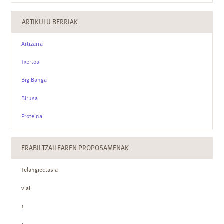
ARTIKULU BERRIAK
Artizarra
Txertoa
Big Banga
Birusa
Proteina
ERABILTZAILEAREN PROPOSAMENAK
Telangiectasia
vial
1