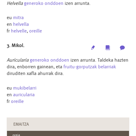
Helvella
generoko
onddoen
izen arrunta.
eu
mitra
en
helvella
fr
helvelle
,
oreille
3. Mikol.
Edit
Multimedia
Archi
Auricularia
generoko
onddoen
izen arrunta. Taldeka hazten
dira, enborren gainean, eta
fruitu-gorputzak
belarriak
diruditen xafla ahurrak dira.
eu
mukibelarri
en
auricularia
fr
oreille
EMAITZA
oreja