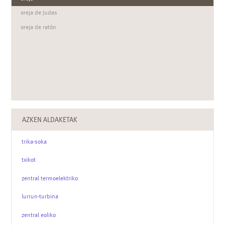
oreja de Judas
oreja de ratón
AZKEN ALDAKETAK
trika-soka
txikot
zentral termoelektriko
lurrun-turbina
zentral eoliko