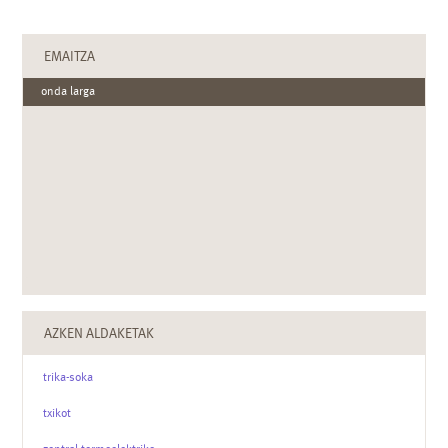
EMAITZA
onda larga
AZKEN ALDAKETAK
trika-soka
txikot