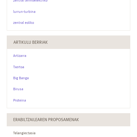
zentral termoelektriko
lurrun-turbina
zentral eoliko
ARTIKULU BERRIAK
Artizarra
Txertoa
Big Banga
Birusa
Proteina
ERABILTZAILEAREN PROPOSAMENAK
Telangiectasia