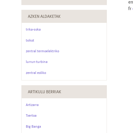
e
fr
AZKEN ALDAKETAK
trika-soka
txikot
zentral termoelektriko
lurrun-turbina
zentral eoliko
ARTIKULU BERRIAK
Artizarra
Txertoa
Big Banga