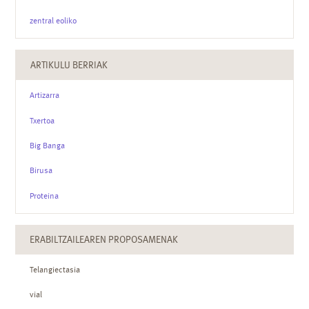
zentral eoliko
ARTIKULU BERRIAK
Artizarra
Txertoa
Big Banga
Birusa
Proteina
ERABILTZAILEAREN PROPOSAMENAK
Telangiectasia
vial