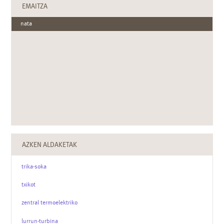
EMAITZA
nata
AZKEN ALDAKETAK
trika-soka
txikot
zentral termoelektriko
lurrun-turbina