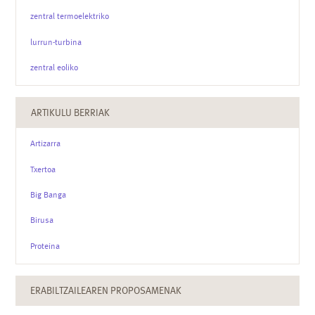
zentral termoelektriko
lurrun-turbina
zentral eoliko
ARTIKULU BERRIAK
Artizarra
Txertoa
Big Banga
Birusa
Proteina
ERABILTZAILEAREN PROPOSAMENAK