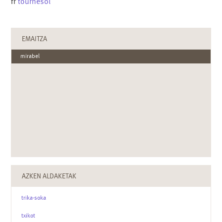
fr
tournesol
EMAITZA
mirabel
AZKEN ALDAKETAK
trika-soka
txikot