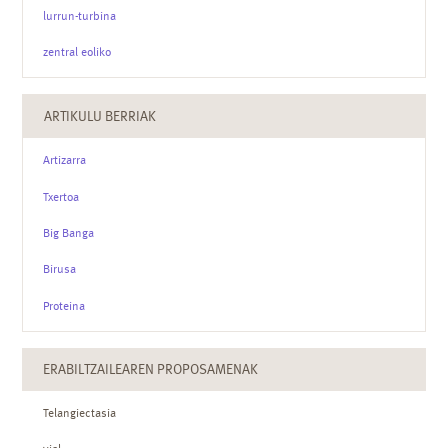
lurrun-turbina
zentral eoliko
ARTIKULU BERRIAK
Artizarra
Txertoa
Big Banga
Birusa
Proteina
ERABILTZAILEAREN PROPOSAMENAK
Telangiectasia