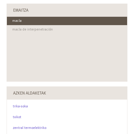
EMAITZA
macla
macla de interpenetración
AZKEN ALDAKETAK
trika-soka
txikot
zentral termoelektriko