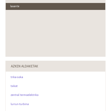
laxante
AZKEN ALDAKETAK
trika-soka
txikot
zentral termoelektriko
lurrun-turbina