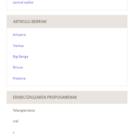
zentral eoliko
ARTIKULU BERRIAK
Artizarra
Txertoa
Big Banga
Birusa
Proteina
ERABILTZAILEAREN PROPOSAMENAK
Telangiectasia
vial
1