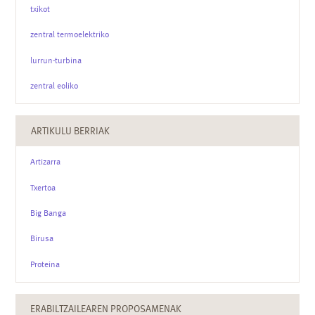
txikot
zentral termoelektriko
lurrun-turbina
zentral eoliko
ARTIKULU BERRIAK
Artizarra
Txertoa
Big Banga
Birusa
Proteina
ERABILTZAILEAREN PROPOSAMENAK