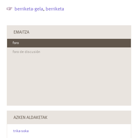
berriketa-gela
,
berriketa
EMAITZA
foro
foro de discusión
AZKEN ALDAKETAK
trika-soka