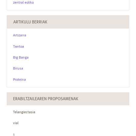
zentral eoliko
ARTIKULU BERRIAK
Artizarra
Txertoa
Big Banga
Birusa
Proteina
ERABILTZAILEAREN PROPOSAMENAK
Telangiectasia
vial
1