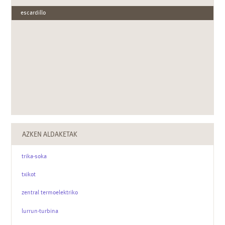
escardillo
AZKEN ALDAKETAK
trika-soka
txikot
zentral termoelektriko
lurrun-turbina