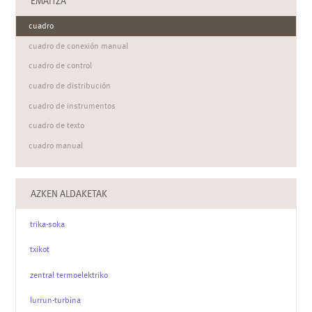
EMAITZA
cuadro
cuadro de conexión manual
cuadro de control
cuadro de distribución
cuadro de instrumentos
cuadro de texto
cuadro manual
cuadros por segundo
AZKEN ALDAKETAK
trika-soka
txikot
zentral termoelektriko
lurrun-turbina