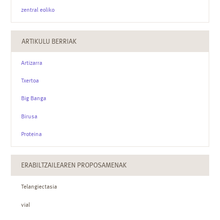
zentral eoliko
ARTIKULU BERRIAK
Artizarra
Txertoa
Big Banga
Birusa
Proteina
ERABILTZAILEAREN PROPOSAMENAK
Telangiectasia
vial