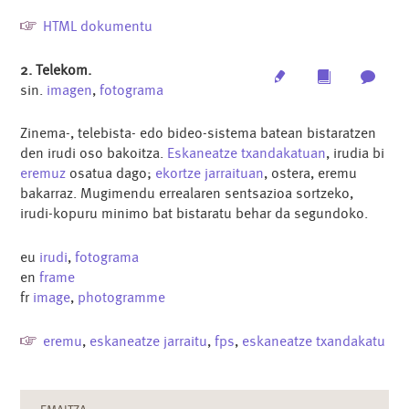
HTML dokumentu
2. Telekom.
Edit
Multimedia
Archi
sin.
imagen
,
fotograma
Zinema-, telebista- edo bideo-sistema batean bistaratzen
den irudi oso bakoitza.
Eskaneatze txandakatuan
, irudia bi
eremuz
osatua dago;
ekortze jarraituan
, ostera, eremu
bakarraz. Mugimendu errealaren sentsazioa sortzeko,
irudi-kopuru minimo bat bistaratu behar da segundoko.
eu
irudi
,
fotograma
en
frame
fr
image
,
photogramme
eremu
,
eskaneatze jarraitu
,
fps
,
eskaneatze txandakatu