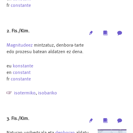
fr
constante
2. Fis./Kim.
Edit
Multimedia
Archi
Magnitudeez
mintzatuz, denbora-tarte
edo prozesu batean aldatzen ez dena.
eu
konstante
en
constant
fr
constante
isotermiko
,
isobariko
3. Fis./Kim.
Edit
Multimedia
Archi
Naturan unibertsala eta
denboran
aldatu