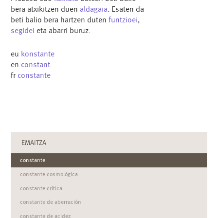
bera atxikitzen duen
aldagaia
. Esaten da
beti balio bera hartzen duten
funtzioei
,
segidei
eta abarri buruz.
eu
konstante
en
constant
fr
constante
EMAITZA
constante
constante cosmológica
constante crítica
constante de aberración
constante de acidez