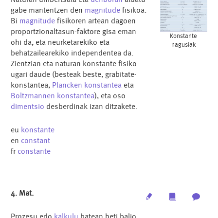
gabe mantentzen den
magnitude
fisikoa.
Bi
magnitude
fisikoren artean dagoen
proportzionaltasun-faktore gisa eman
Konstante
ohi da, eta neurketarekiko eta
nagusiak
behatzailearekiko independentea da.
Zientzian eta naturan konstante fisiko
ugari daude (besteak beste, grabitate-
konstantea,
Plancken konstantea
eta
Boltzmannen konstantea
), eta oso
dimentsio
desberdinak izan ditzakete.
eu
konstante
en
constant
fr
constante
4. Mat.
Edit
Multimedia
Archi
Prozesu edo
kalkulu
batean beti balio