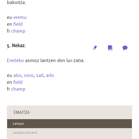
bakoitza.
eu
eremu
en
field
fr
champ
5. Nekaz.
Edit
Multimedia
Archi
Ereiteko
asmoz lantzen den lur-zatia.
eu
alor
,
soro
,
sail
,
arlo
en
field
fr
champ
EMAITZA
campo
campo cercano