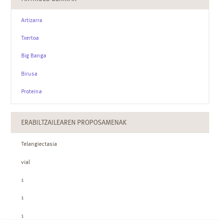
campo visual
Artizarra
Txertoa
Big Banga
Birusa
Proteina
ERABILTZAILEAREN PROPOSAMENAK
Telangiectasia
vial
1
1
1