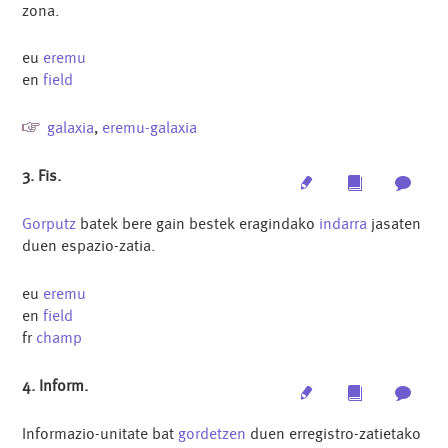
zona.
eu
eremu
en
field
galaxia
,
eremu-galaxia
3. Fis.
Edit
Multimedia
Archi
Gorputz
batek bere gain bestek eragindako
indarra
jasaten
duen espazio-zatia.
eu
eremu
en
field
fr
champ
4. Inform.
Edit
Multimedia
Archi
Informazio-unitate bat
gordetzen
duen erregistro-zatietako